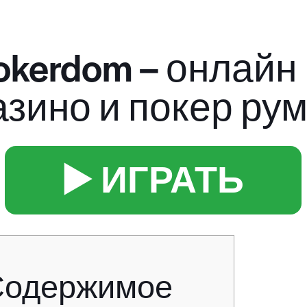
okerdom – онлайн
азино и покер ру
▶️ ИГРАТЬ
Содержимое