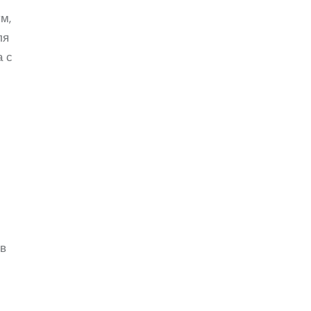
м,
ля
а с
 в