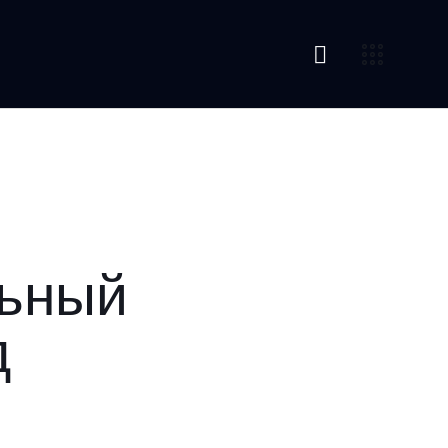
льный
д