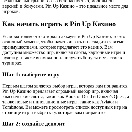
реальные выигрыши. С его безопасностью, мобильной
версией и бонусами, Pin Up Казино – это идеальное место для
игроков.
Как начать играть в Pin Up Казино
Если вы только что открыли аккаунт в Pin Up Казино, то это
отличный момент, чтобы начать играть и насладиться всеми
преимуществами, которые предлагает это казино. Вам
доступны множество игр, включая слоты, карточные игры и
рулетку, а также возможность получать бонусы и участие в
турнирах.
Шаг 1: выберите игру
Первым шагом является выбор игры, которая вам понравится.
Pin Up Казино предлагает огромный выбор игр, включая
классические слоты, такие как Book of Dead и Gonzo’s Quest, а
также новые и инновационные игры, такие как Aviator и
Tombstone. Вы можете просмотреть список доступных игр на
странице игр и выбрать ту, которая вам понравится.
Шаг 2: создайте депозит