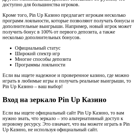
доступно для большинства игроков.
Кроме того, Pin Up Казино предлагает игрокам несколько
программ лояльности, которые позволяют получать бонусы и
дополнительные выигрыши. Например, новый игрок может
получить бонус в 100% от первого депозита, а также
несколько дополнительных бонусов.
Официальный статус
Широкий спектр игр
Многие способы депозита
Программы лояльности
Если вы ищете надежное и проверенное казино, где можно
играть в любимые игры и получать реальные выигрыши, то
Pin Up Казино – ваш выбор!
Вход на зеркало Pin Up Казино
Если вы ищете официальный сайт Pin Up Казино, то вам
нужно знать, что зеркало – это альтернативный доступ к
игровому ресурсу. Это означает, что вы можете играть в Pin
Up Казино, не используя официальный сайт.