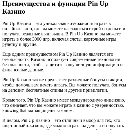
Преимущества и функции Pin Up
Казино
Pin Up Казино – это уникальная возможность играть в
онлайн-казино, где вы можете насладиться игрой на деньги и
получать реальные выигрыши. В Pin Up Казино вы можете
играть в более 3000 игр, включая слоты, карточные игры,
рулетку и другие.
Еще одним преимуществом Pin Up Казино является его
безопасность. Казино использует современные технологии
безопасности, чтобы защитить вашу личную информацию и
финансовые данные.
Pin Up Казино также предлагает различные бонусы и акции,
чтобы помочь вам начать играть. Вы можете получать бонусы
на депозит, бесплатные спины и другие привилегии.
Кроме того, Pin Up Казино имеет международную лицензию,
что означает, что вы можете играть в казино с уверенностью,
knowing that вы защищены законом.
В целом, Pin Up Казино – это отличный выбор для тех, кто
ищет онлайн-казино, где можно играть на деньги и получать