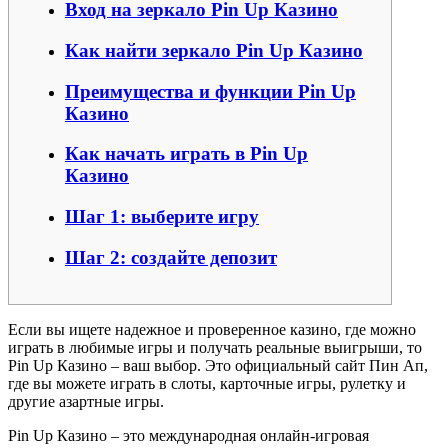
Вход на зеркало Pin Up Казино
Как найти зеркало Pin Up Казино
Преимущества и функции Pin Up
Казино
Как начать играть в Pin Up
Казино
Шаг 1: выберите игру
Шаг 2: создайте депозит
Если вы ищете надежное и проверенное казино, где можно
играть в любимые игры и получать реальные выигрыши, то
Pin Up Казино – ваш выбор. Это официальный сайт Пин Ап,
где вы можете играть в слоты, карточные игры, рулетку и
другие азартные игры.
Pin Up Казино – это международная онлайн-игровая