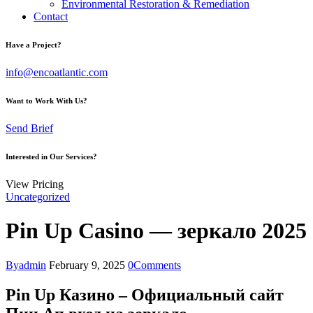
Environmental Restoration & Remediation
Contact
Have a Project?
info@encoatlantic.com
Want to Work With Us?
Send Brief
Interested in Our Services?
View Pricing
Uncategorized
Pin Up Casino — зеркало 2025
By
admin
February 9, 2025
0
Comments
Pin Up Казино – Официальный сайт