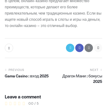
В целом, онлайн-казино предлагает множество
преимуществ, которые делают его более
привлекательным, чем традиционные казино. Если вы
ищете новый способ играть в слоты и игры на деньги,
то онлайн-казино – это отличный выбор.
PREVIOUS
NEXT
Gama Casino : вход 2025
Драгон Мани : бонусы
2025
Leave a comment
0.0
/
5