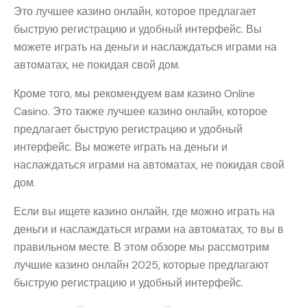
Это лучшее казино онлайн, которое предлагает
быструю регистрацию и удобный интерфейс. Вы
можете играть на деньги и наслаждаться играми на
автоматах, не покидая свой дом.
Кроме того, мы рекомендуем вам казино Online
Casino. Это также лучшее казино онлайн, которое
предлагает быструю регистрацию и удобный
интерфейс. Вы можете играть на деньги и
наслаждаться играми на автоматах, не покидая свой
дом.
Если вы ищете казино онлайн, где можно играть на
деньги и наслаждаться играми на автоматах, то вы в
правильном месте. В этом обзоре мы рассмотрим
лучшие казино онлайн 2025, которые предлагают
быструю регистрацию и удобный интерфейс.