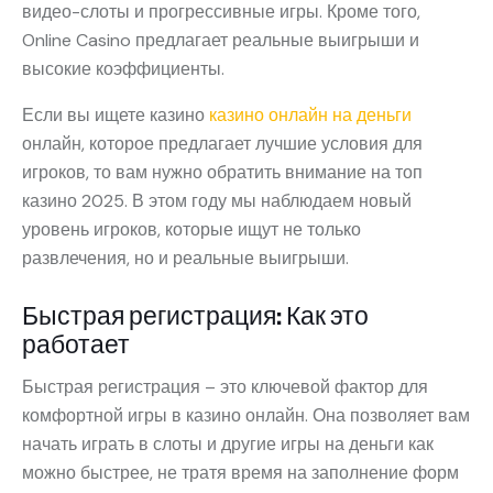
видео-слоты и прогрессивные игры. Кроме того,
Online Casino предлагает реальные выигрыши и
высокие коэффициенты.
Если вы ищете казино
казино онлайн на деньги
онлайн, которое предлагает лучшие условия для
игроков, то вам нужно обратить внимание на топ
казино 2025. В этом году мы наблюдаем новый
уровень игроков, которые ищут не только
развлечения, но и реальные выигрыши.
Быстрая регистрация: Как это
работает
Быстрая регистрация – это ключевой фактор для
комфортной игры в казино онлайн. Она позволяет вам
начать играть в слоты и другие игры на деньги как
можно быстрее, не тратя время на заполнение форм