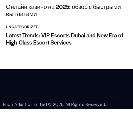
Онлайн казино на 2025: обзор с быстрыми
выплатами
UNCATEGORIZED
Latest Trends: VIP Escorts Dubai and New Era of
High-Class Escort Services
Enco Atlantic Limited © 2026. All Rights Reserved.