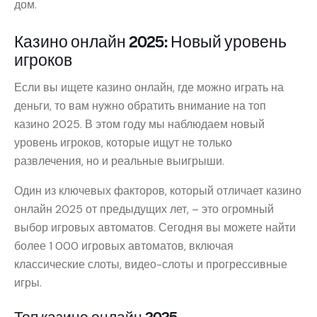
дом.
Казино онлайн 2025: Новый уровень
игроков
Если вы ищете казино онлайн, где можно играть на
деньги, то вам нужно обратить внимание на топ
казино 2025. В этом году мы наблюдаем новый
уровень игроков, которые ищут не только
развлечения, но и реальные выигрыши.
Один из ключевых факторов, который отличает казино
онлайн 2025 от предыдущих лет, – это огромный
выбор игровых автоматов. Сегодня вы можете найти
более 1 000 игровых автоматов, включая
классические слоты, видео-слоты и прогрессивные
игры.
Топ казино онлайн 2025