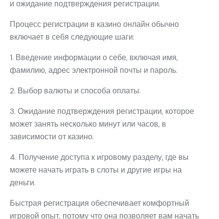
и ожидание подтверждения регистрации.
Процесс регистрации в казино онлайн обычно
включает в себя следующие шаги:
1. Введение информации о себе, включая имя,
фамилию, адрес электронной почты и пароль.
2. Выбор валюты и способа оплаты.
3. Ожидание подтверждения регистрации, которое
может занять несколько минут или часов, в
зависимости от казино.
4. Получение доступа к игровому разделу, где вы
можете начать играть в слоты и другие игры на
деньги.
Быстрая регистрация обеспечивает комфортный
игровой опыт, потому что она позволяет вам начать