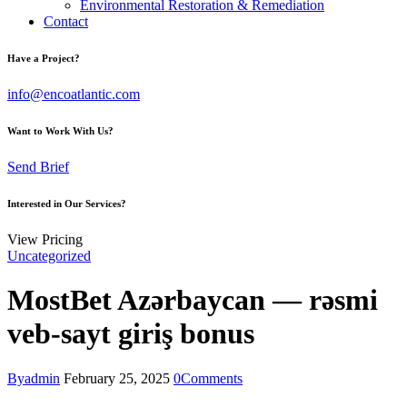
Environmental Restoration & Remediation
Contact
Have a Project?
info@encoatlantic.com
Want to Work With Us?
Send Brief
Interested in Our Services?
View Pricing
Uncategorized
MostBet Azərbaycan — rəsmi
veb-sayt giriş bonus
By
admin
February 25, 2025
0
Comments