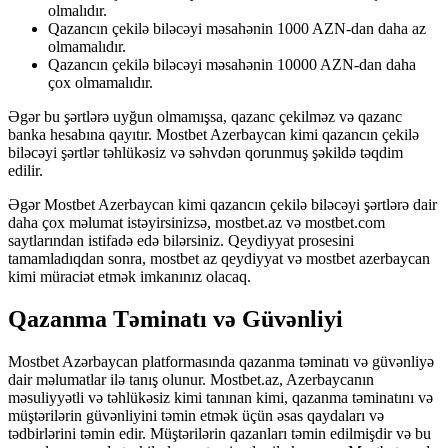
olmalıdır.
Qazancın çekilə biləcəyi məsahənin 1000 AZN-dan daha az
olmamalıdır.
Qazancın çekilə biləcəyi məsahənin 10000 AZN-dan daha
çox olmamalıdır.
Əgər bu şərtlərə uyğun olmamışsa, qazanc çekilməz və qazanc
banka hesabına qayıtır. Mostbet Azerbaycan kimi qazancın çekilə
biləcəyi şərtlər təhlükəsiz və səhvdən qorunmuş şəkildə təqdim
edilir.
Əgər Mostbet Azerbaycan kimi qazancın çekilə biləcəyi şərtlərə dair
daha çox məlumat istəyirsinizsə, mostbet.az və mostbet.com
saytlarından istifadə edə bilərsiniz. Qeydiyyat prosesini
tamamladıqdan sonra, mostbet az qeydiyyat və mostbet azerbaycan
kimi müraciət etmək imkanınız olacaq.
Qazanma Təminatı və Güvənliyi
Mostbet Azərbaycan platformasında qazanma təminatı və güvənliyə
dair məlumatlar ilə tanış olunur. Mostbet.az, Azerbaycanın
məsuliyyətli və təhlükəsiz kimi tanınan kimi, qazanma təminatını və
müştərilərin güvənliyini təmin etmək üçün əsas qaydaları və
tədbirlərini təmin edir. Müştərilərin qazanları təmin edilmişdir və bu