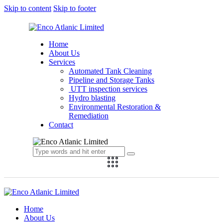
Skip to content
Skip to footer
Home
About Us
Services
Automated Tank Cleaning
Pipeline and Storage Tanks
UTT inspection services
Hydro blasting
Environmental Restoration &
Remediation
Contact
Home
About Us