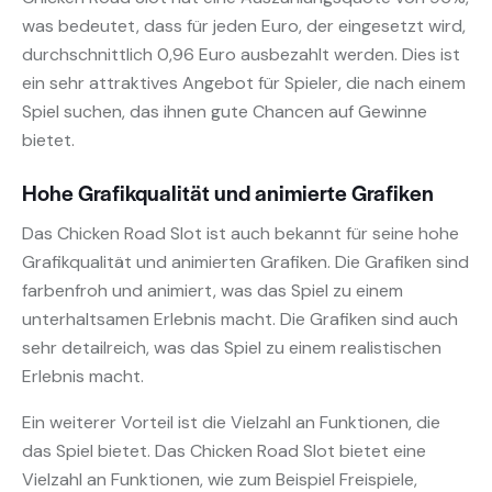
was bedeutet, dass für jeden Euro, der eingesetzt wird,
durchschnittlich 0,96 Euro ausbezahlt werden. Dies ist
ein sehr attraktives Angebot für Spieler, die nach einem
Spiel suchen, das ihnen gute Chancen auf Gewinne
bietet.
Hohe Grafikqualität und animierte Grafiken
Das Chicken Road Slot ist auch bekannt für seine hohe
Grafikqualität und animierten Grafiken. Die Grafiken sind
farbenfroh und animiert, was das Spiel zu einem
unterhaltsamen Erlebnis macht. Die Grafiken sind auch
sehr detailreich, was das Spiel zu einem realistischen
Erlebnis macht.
Ein weiterer Vorteil ist die Vielzahl an Funktionen, die
das Spiel bietet. Das Chicken Road Slot bietet eine
Vielzahl an Funktionen, wie zum Beispiel Freispiele,