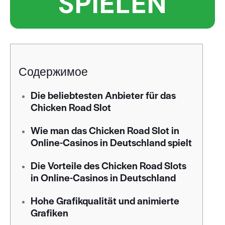
SPIELEN
Содержимое
Die beliebtesten Anbieter für das
Chicken Road Slot
Wie man das Chicken Road Slot in
Online-Casinos in Deutschland spielt
Die Vorteile des Chicken Road Slots
in Online-Casinos in Deutschland
Hohe Grafikqualität und animierte
Grafiken