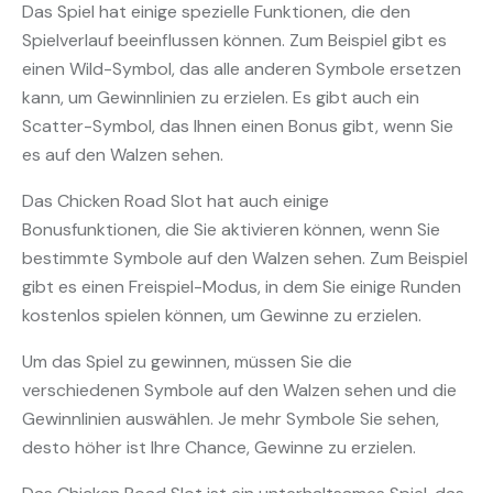
Das Spiel hat einige spezielle Funktionen, die den
Spielverlauf beeinflussen können. Zum Beispiel gibt es
einen Wild-Symbol, das alle anderen Symbole ersetzen
kann, um Gewinnlinien zu erzielen. Es gibt auch ein
Scatter-Symbol, das Ihnen einen Bonus gibt, wenn Sie
es auf den Walzen sehen.
Das Chicken Road Slot hat auch einige
Bonusfunktionen, die Sie aktivieren können, wenn Sie
bestimmte Symbole auf den Walzen sehen. Zum Beispiel
gibt es einen Freispiel-Modus, in dem Sie einige Runden
kostenlos spielen können, um Gewinne zu erzielen.
Um das Spiel zu gewinnen, müssen Sie die
verschiedenen Symbole auf den Walzen sehen und die
Gewinnlinien auswählen. Je mehr Symbole Sie sehen,
desto höher ist Ihre Chance, Gewinne zu erzielen.