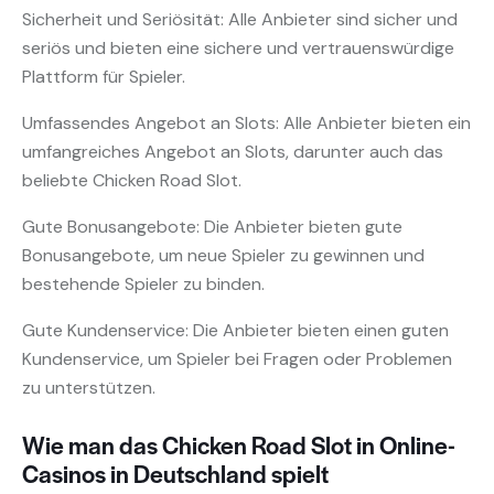
Sicherheit und Seriösität: Alle Anbieter sind sicher und
seriös und bieten eine sichere und vertrauenswürdige
Plattform für Spieler.
Umfassendes Angebot an Slots: Alle Anbieter bieten ein
umfangreiches Angebot an Slots, darunter auch das
beliebte Chicken Road Slot.
Gute Bonusangebote: Die Anbieter bieten gute
Bonusangebote, um neue Spieler zu gewinnen und
bestehende Spieler zu binden.
Gute Kundenservice: Die Anbieter bieten einen guten
Kundenservice, um Spieler bei Fragen oder Problemen
zu unterstützen.
Wie man das Chicken Road Slot in Online-
Casinos in Deutschland spielt