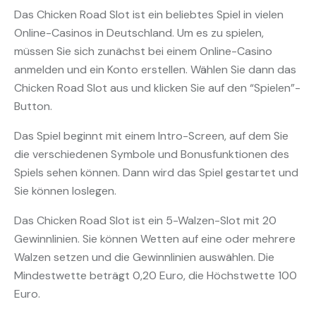
Das Chicken Road Slot ist ein beliebtes Spiel in vielen
Online-Casinos in Deutschland. Um es zu spielen,
müssen Sie sich zunächst bei einem Online-Casino
anmelden und ein Konto erstellen. Wählen Sie dann das
Chicken Road Slot aus und klicken Sie auf den “Spielen”-
Button.
Das Spiel beginnt mit einem Intro-Screen, auf dem Sie
die verschiedenen Symbole und Bonusfunktionen des
Spiels sehen können. Dann wird das Spiel gestartet und
Sie können loslegen.
Das Chicken Road Slot ist ein 5-Walzen-Slot mit 20
Gewinnlinien. Sie können Wetten auf eine oder mehrere
Walzen setzen und die Gewinnlinien auswählen. Die
Mindestwette beträgt 0,20 Euro, die Höchstwette 100
Euro.