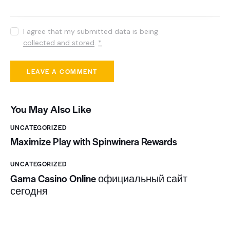
I agree that my submitted data is being
collected and stored
.
*
You May Also Like
UNCATEGORIZED
Maximize Play with Spinwinera Rewards
UNCATEGORIZED
Gama Casino Online официальный сайт
сегодня