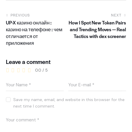
PREVIOUS
NEXT
UP-X казино онлайн :
How I Spot New Token Pairs
казино на телефоне : чем
and Trending Moves — Real
отличается от
Tactics with dex screener
приложения
Leave a comment
0.0
/
5
Save my name, email, and website in this browser for the
next time I comment.