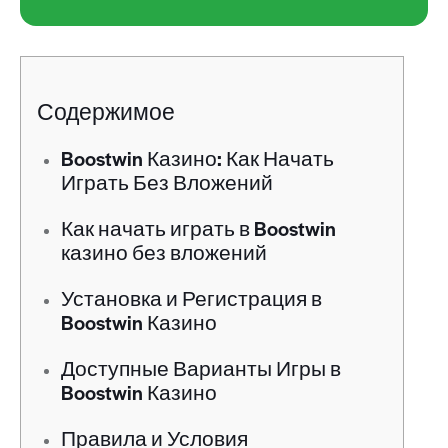
Содержимое
Boostwin Казино: Как Начать
Играть Без Вложений
Как начать играть в Boostwin
казино без вложений
Установка и Регистрация в
Boostwin Казино
Доступные Варианты Игры в
Boostwin Казино
Правила и Условия