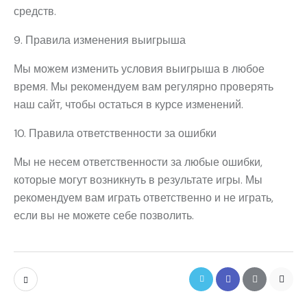
средств.
9. Правила изменения выигрыша
Мы можем изменить условия выигрыша в любое
время. Мы рекомендуем вам регулярно проверять
наш сайт, чтобы остаться в курсе изменений.
10. Правила ответственности за ошибки
Мы не несем ответственности за любые ошибки,
которые могут возникнуть в результате игры. Мы
рекомендуем вам играть ответственно и не играть,
если вы не можете себе позволить.