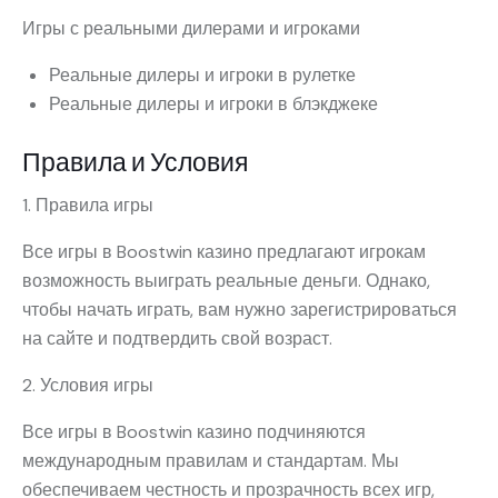
Игры с реальными дилерами и игроками
Реальные дилеры и игроки в рулетке
Реальные дилеры и игроки в блэкджеке
Правила и Условия
1. Правила игры
Все игры в Boostwin казино предлагают игрокам
возможность выиграть реальные деньги. Однако,
чтобы начать играть, вам нужно зарегистрироваться
на сайте и подтвердить свой возраст.
2. Условия игры
Все игры в Boostwin казино подчиняются
международным правилам и стандартам. Мы
обеспечиваем честность и прозрачность всех игр,