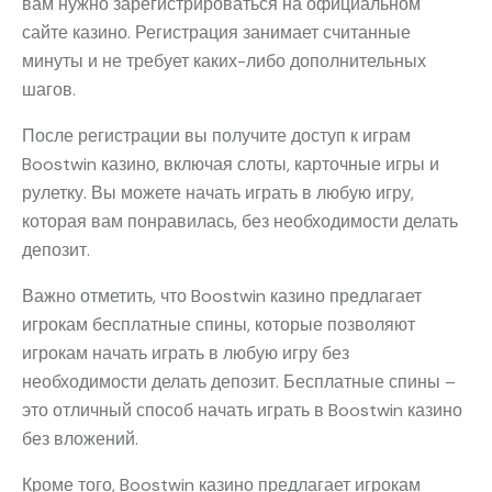
вам нужно зарегистрироваться на официальном
сайте казино. Регистрация занимает считанные
минуты и не требует каких-либо дополнительных
шагов.
После регистрации вы получите доступ к играм
Boostwin казино, включая слоты, карточные игры и
рулетку. Вы можете начать играть в любую игру,
которая вам понравилась, без необходимости делать
депозит.
Важно отметить, что Boostwin казино предлагает
игрокам бесплатные спины, которые позволяют
игрокам начать играть в любую игру без
необходимости делать депозит. Бесплатные спины –
это отличный способ начать играть в Boostwin казино
без вложений.
Кроме того, Boostwin казино предлагает игрокам