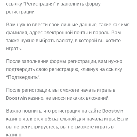
ссылку “Регистрация” и заполнить форму
регистрации.
Вам нужно ввести свои личные данные, такие как имя,
фамилия, адрес электронной почты и пароль. Вам
также нужно выбрать валюту, в которой вы хотите
играть.
После заполнения формы регистрации, вам нужно
подтвердить свою регистрацию, кликнув на ссылку
“Подтвердить”.
После регистрации, вы сможете начать играть в
Boostwin казино, не внося никаких вложений.
Важно помнить, что регистрация на сайте Boostwin
казино является обязательной для начала игры. Если
вы не регистрируетесь, вы не сможете играть в
казино.