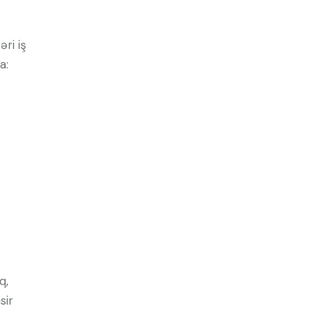
ri iş
a:
q,
sir