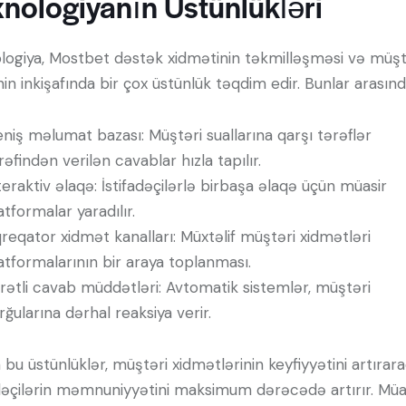
nologiyanın Üstünlükləri
logiya, Mostbet dəstək xidmətinin təkmilləşməsi və müştə
inin inkişafında bir çox üstünlük təqdim edir. Bunlar arasınd
niş məlumat bazası: Müştəri suallarına qarşı tərəflər
rəfindən verilən cavablar hızla tapılır.
teraktiv əlaqə: İstifadəçilərlə birbaşa əlaqə üçün müasir
atformalar yaradılır.
reqator xidmət kanalları: Müxtəlif müştəri xidmətləri
atformalarının bir araya toplanması.
rətli cavab müddətləri: Avtomatik sistemlər, müştəri
rğularına dərhal reaksiya verir.
 bu üstünlüklər, müştəri xidmətlərinin keyfiyyətini artırara
adəçilərin məmnuniyyətini maksimum dərəcədə artırır. Müa