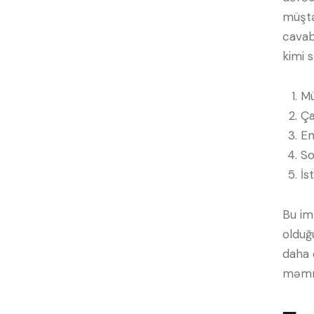
müştə
cavab
kimi s
Mü
Ça
Em
So
İs
Bu im
olduğ
daha c
məmnu