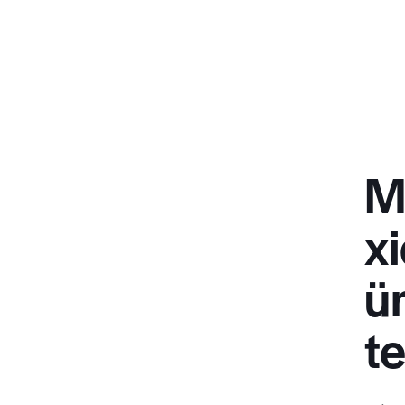
M
xi
ü
t