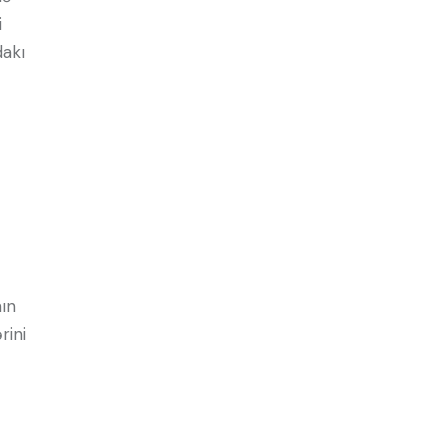
i
dakı
nın
rini