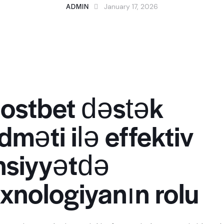
ADMIN
January 17, 2026
ostbet dəstək
dməti ilə effektiv
nsiyyətdə
exnologiyanın rolu