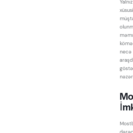
Yalnı
xüsus
müştə
olunm
məmnu
kömək
necə 
araşd
göstə
nəzər
Mo
İm
Mostb
dərəc