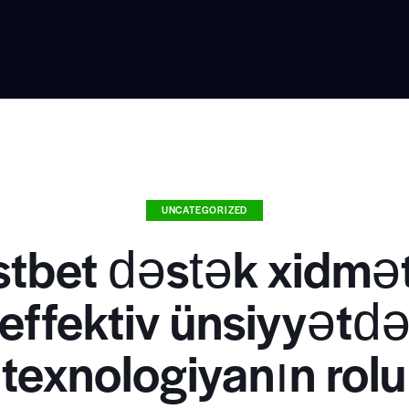
UNCATEGORIZED
tbet dəstək xidməti
effektiv ünsiyyətd
texnologiyanın rolu