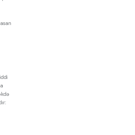
 asan
iddi
ha
əkdə
ır: