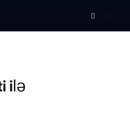
 ilə
ə