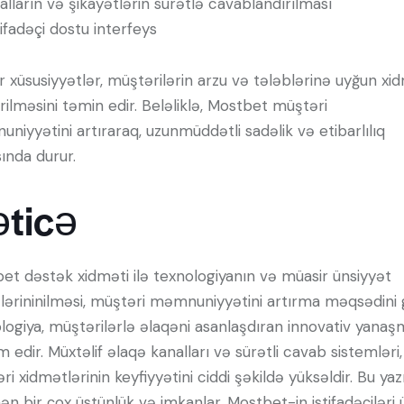
alların və şikayətlərin sürətlə cavablandırılması
tifadəçi dostu interfeys
r xüsusiyyətlər, müştərilərin arzu və tələblərinə uyğun xi
rilməsini təmin edir. Beləliklə, Mostbet müştəri
niyyətini artıraraq, uzunmüddətli sadəlik və etibarlılıq
sında durur.
ticə
et dəstək xidməti ilə texnologiyanın və müasir ünsiyyət
ələrininilməsi, müştəri məmnuniyyətini artırma məqsədini 
logiya, müştərilərlə əlaqəni asanlaşdıran innovativ yanaş
m edir. Müxtəlif əlaqə kanalları və sürətli cavab sistemləri,
ri xidmətlərinin keyfiyyətini ciddi şəkildə yüksəldir. Bu yaz
ən bir çox üstünlük və imkanlar, Mostbet-in istifadəçiləri